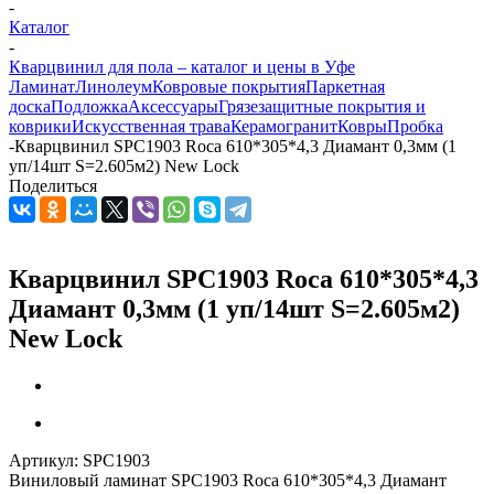
-
Каталог
-
Кварцвинил для пола – каталог и цены в Уфе
Ламинат
Линолеум
Ковровые покрытия
Паркетная
доска
Подложка
Аксессуары
Грязезащитные покрытия и
коврики
Искусственная трава
Керамогранит
Ковры
Пробка
-
Кварцвинил SPС1903 Roca 610*305*4,3 Диамант 0,3мм (1
уп/14шт S=2.605м2) New Lock
Поделиться
Кварцвинил SPС1903 Roca 610*305*4,3
Диамант 0,3мм (1 уп/14шт S=2.605м2)
New Lock
Артикул:
SPС1903
Виниловый ламинат SPС1903 Roca 610*305*4,3 Диамант