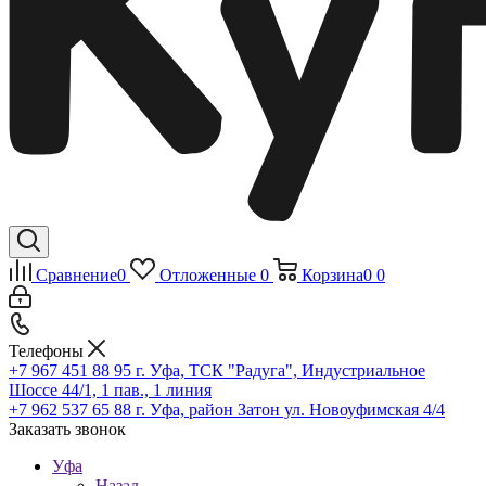
Сравнение
0
Отложенные
0
Корзина
0
0
Телефоны
+7 967 451 88 95
г. Уфа, ТСК "Радуга", Индустриальное
Шоссе 44/1, 1 пав., 1 линия
+7 962 537 65 88
г. Уфа, район Затон ул. Новоуфимская 4/4
Заказать звонок
Уфа
Назад