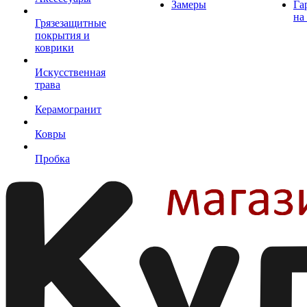
Замеры
Га
на
Грязезащитные
покрытия и
коврики
Искусственная
трава
Керамогранит
Ковры
Пробка