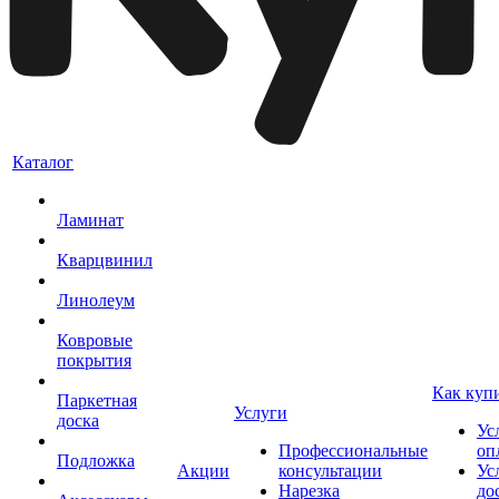
Каталог
Ламинат
Кварцвинил
Линолеум
Ковровые
покрытия
Как куп
Паркетная
Услуги
доска
Ус
Профессиональные
оп
Подложка
Акции
консультации
Ус
Нарезка
до