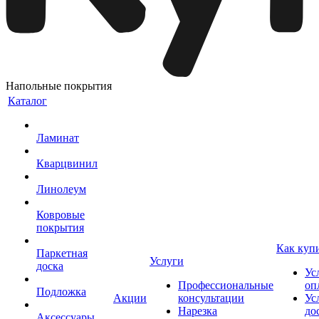
Напольные покрытия
Каталог
Ламинат
Кварцвинил
Линолеум
Ковровые
покрытия
Как куп
Паркетная
Услуги
доска
Ус
Профессиональные
оп
Подложка
Акции
консультации
Ус
Нарезка
до
Аксессуары