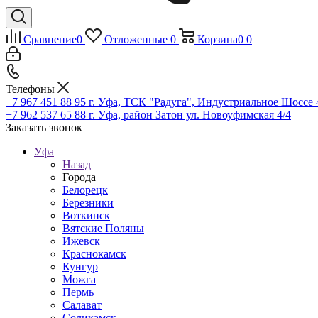
Сравнение
0
Отложенные
0
Корзина
0
0
Телефоны
+7 967 451 88 95
г. Уфа, ТСК "Радуга", Индустриальное Шоссе 44
+7 962 537 65 88
г. Уфа, район Затон ул. Новоуфимская 4/4
Заказать звонок
Уфа
Назад
Города
Белорецк
Березники
Воткинск
Вятские Поляны
Ижевск
Краснокамск
Кунгур
Можга
Пермь
Салават
Соликамск