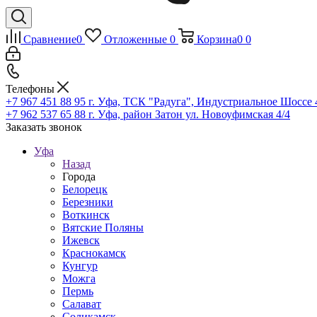
Сравнение
0
Отложенные
0
Корзина
0
0
Телефоны
+7 967 451 88 95
г. Уфа, ТСК "Радуга", Индустриальное Шоссе 44
+7 962 537 65 88
г. Уфа, район Затон ул. Новоуфимская 4/4
Заказать звонок
Уфа
Назад
Города
Белорецк
Березники
Воткинск
Вятские Поляны
Ижевск
Краснокамск
Кунгур
Можга
Пермь
Салават
Соликамск