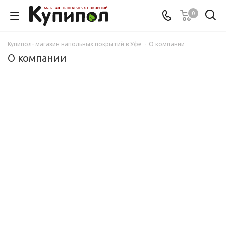
0
Купипол- магазин напольных покрытий в Уфе
-
О компании
О компании