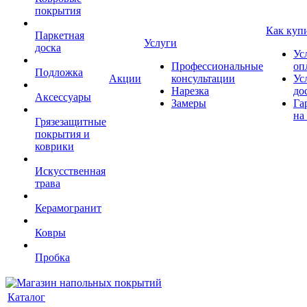
покрытия
Как куп
Паркетная
Услуги
доска
Ус
Профессиональные
оп
Подложка
Акции
консультации
Ус
Нарезка
до
Аксессуары
Замеры
Га
на
Грязезащитные
покрытия и
коврики
Искусственная
трава
Керамогранит
Ковры
Пробка
Каталог