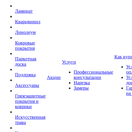
Ламинат
Кварцвинил
Линолеум
Ковровые
покрытия
Как куп
Паркетная
Услуги
доска
Ус
Профессиональные
оп
Подложка
Акции
консультации
Ус
Нарезка
до
Аксессуары
Замеры
Га
на
Грязезащитные
покрытия и
коврики
Искусственная
трава