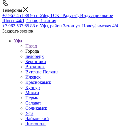
Телефоны
+7 967 451 88 95
г. Уфа, ТСК "Радуга", Индустриальное
Шоссе 44/1, 1 пав., 1 линия
+7 962 537 65 88
г. Уфа, район Затон ул. Новоуфимская 4/4
Заказать звонок
Уфа
Назад
Города
Белорецк
Березники
Воткинск
Вятские Поляны
Ижевск
Краснокамск
Кунгур
Можга
Пермь
Салават
Соликамск
Уфа
Чайковский
Чистополь