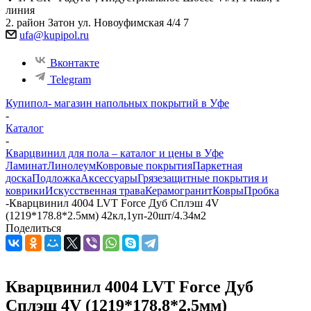
линия
2. район Затон ул. Новоуфимская 4/4 7
ufa@kupipol.ru
Вконтакте
Telegram
Купипол- магазин напольных покрытий в Уфе
-
Каталог
-
Кварцвинил для пола – каталог и цены в Уфе
Ламинат
Линолеум
Ковровые покрытия
Паркетная
доска
Подложка
Аксессуары
Грязезащитные покрытия и
коврики
Искусственная трава
Керамогранит
Ковры
Пробка
-
Кварцвинил 4004 LVT Force Дуб Сплэш 4V
(1219*178.8*2.5мм) 42кл,1уп-20шт/4.34м2
Поделиться
Кварцвинил 4004 LVT Force Дуб
Сплэш 4V (1219*178.8*2.5мм)