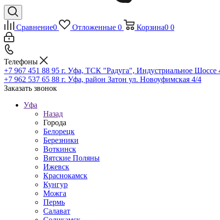
Сравнение
0
Отложенные
0
Корзина
0
0
Телефоны
+7 967 451 88 95
г. Уфа, ТСК "Радуга", Индустриальное Шоссе 44
+7 962 537 65 88
г. Уфа, район Затон ул. Новоуфимская 4/4
Заказать звонок
Уфа
Назад
Города
Белорецк
Березники
Воткинск
Вятские Поляны
Ижевск
Краснокамск
Кунгур
Можга
Пермь
Салават
Соликамск