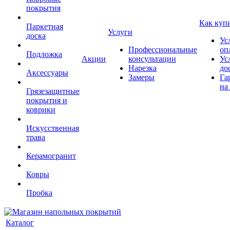
покрытия
Как куп
Паркетная
Услуги
доска
Ус
Профессиональные
оп
Подложка
Акции
консультации
Ус
Нарезка
до
Аксессуары
Замеры
Га
на
Грязезащитные
покрытия и
коврики
Искусственная
трава
Керамогранит
Ковры
Пробка
Каталог