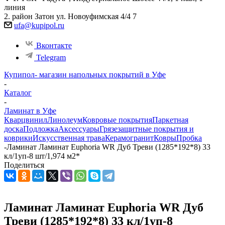
линия
2. район Затон ул. Новоуфимская 4/4 7
ufa@kupipol.ru
Вконтакте
Telegram
Купипол- магазин напольных покрытий в Уфе
-
Каталог
-
Ламинат в Уфе
Кварцвинил
Линолеум
Ковровые покрытия
Паркетная
доска
Подложка
Аксессуары
Грязезащитные покрытия и
коврики
Искусственная трава
Керамогранит
Ковры
Пробка
-
Ламинат Ламинат Euphoria WR Дуб Треви (1285*192*8) 33
кл/1уп-8 шт/1,974 м2*
Поделиться
Ламинат Ламинат Euphoria WR Дуб
Треви (1285*192*8) 33 кл/1уп-8