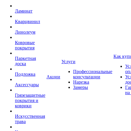
Ламинат
Кварцвинил
Линолеум
Ковровые
покрытия
Как куп
Паркетная
Услуги
доска
Ус
Профессиональные
оп
Подложка
Акции
консультации
Ус
Нарезка
до
Аксессуары
Замеры
Га
на
Грязезащитные
покрытия и
коврики
Искусственная
трава