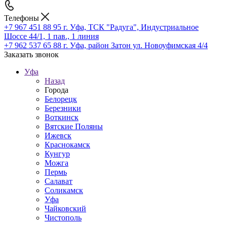
Телефоны
+7 967 451 88 95
г. Уфа, ТСК "Радуга", Индустриальное
Шоссе 44/1, 1 пав., 1 линия
+7 962 537 65 88
г. Уфа, район Затон ул. Новоуфимская 4/4
Заказать звонок
Уфа
Назад
Города
Белорецк
Березники
Воткинск
Вятские Поляны
Ижевск
Краснокамск
Кунгур
Можга
Пермь
Салават
Соликамск
Уфа
Чайковский
Чистополь