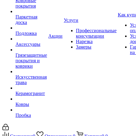
Ковровые
покрытия
Как куп
Паркетная
Услуги
доска
Ус
Профессиональные
оп
Подложка
Акции
консультации
Ус
Нарезка
до
Аксессуары
Замеры
Га
на
Грязезащитные
покрытия и
коврики
Искусственная
трава
Керамогранит
Ковры
Пробка