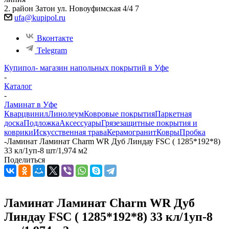
2. район Затон ул. Новоуфимская 4/4 7
ufa@kupipol.ru
Вконтакте
Telegram
Купипол- магазин напольных покрытий в Уфе
-
Каталог
-
Ламинат в Уфе
Кварцвинил
Линолеум
Ковровые покрытия
Паркетная
доска
Подложка
Аксессуары
Грязезащитные покрытия и
коврики
Искусственная трава
Керамогранит
Ковры
Пробка
-
Ламинат Ламинат Charm WR Дуб Линдау FSC ( 1285*192*8)
33 кл/1уп-8 шт/1,974 м2
Поделиться
Ламинат Ламинат Charm WR Дуб
Линдау FSC ( 1285*192*8) 33 кл/1уп-8