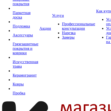
покрытия
Как куп
Паркетная
Услуги
доска
Ус
Профессиональные
оп
Подложка
Акции
консультации
Ус
Нарезка
до
Аксессуары
Замеры
Га
на
Грязезащитные
покрытия и
коврики
Искусственная
трава
Керамогранит
Ковры
Пробка