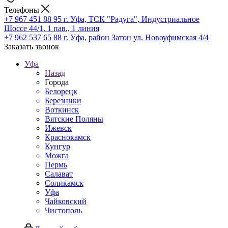
Телефоны
+7 967 451 88 95
г. Уфа, ТСК "Радуга", Индустриальное
Шоссе 44/1, 1 пав., 1 линия
+7 962 537 65 88
г. Уфа, район Затон ул. Новоуфимская 4/4
Заказать звонок
Уфа
Назад
Города
Белорецк
Березники
Воткинск
Вятские Поляны
Ижевск
Краснокамск
Кунгур
Можга
Пермь
Салават
Соликамск
Уфа
Чайковский
Чистополь