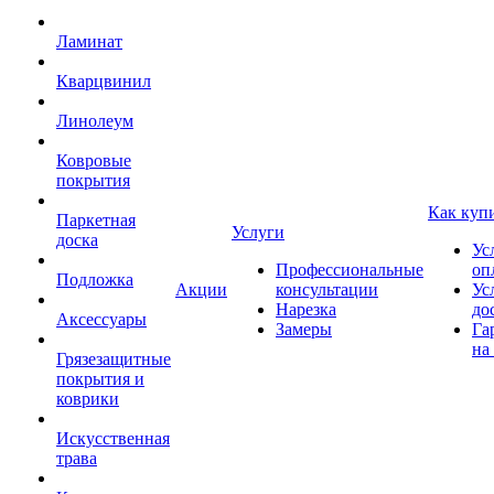
Ламинат
Кварцвинил
Линолеум
Ковровые
покрытия
Как куп
Паркетная
Услуги
доска
Ус
Профессиональные
оп
Подложка
Акции
консультации
Ус
Нарезка
до
Аксессуары
Замеры
Га
на
Грязезащитные
покрытия и
коврики
Искусственная
трава