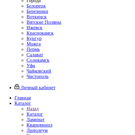
Города
Белорецк
Березники
Воткинск
Вятские Поляны
Ижевск
Краснокамск
Кунгур
Можга
Пермь
Салават
Соликамск
Уфа
Чайковский
Чистополь
Личный кабинет
Главная
Каталог
Назад
Каталог
Ламинат
Кварцвинил
Линолеум