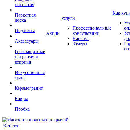
покрытия
Как куп
Паркетная
Услуги
доска
Ус
Профессиональные
оп
Подложка
Акции
консультации
Ус
Нарезка
до
Аксессуары
Замеры
Га
на
Грязезащитные
покрытия и
коврики
Искусственная
трава
Керамогранит
Ковры
Пробка
Каталог