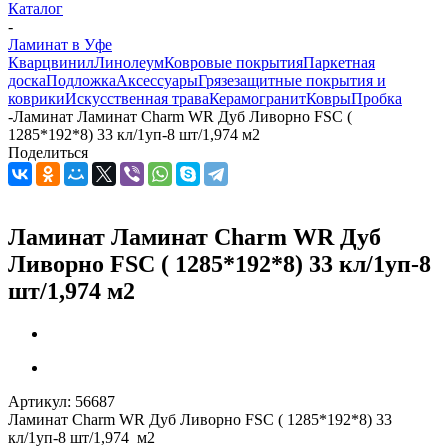
Каталог
-
Ламинат в Уфе
Кварцвинил
Линолеум
Ковровые покрытия
Паркетная
доска
Подложка
Аксессуары
Грязезащитные покрытия и
коврики
Искусственная трава
Керамогранит
Ковры
Пробка
-
Ламинат Ламинат Charm WR Дуб Ливорно FSC (
1285*192*8) 33 кл/1уп-8 шт/1,974 м2
Поделиться
Ламинат Ламинат Charm WR Дуб
Ливорно FSC ( 1285*192*8) 33 кл/1уп-8
шт/1,974 м2
Артикул:
56687
Ламинат Charm WR Дуб Ливорно FSC ( 1285*192*8) 33
кл/1уп-8 шт/1,974 м2