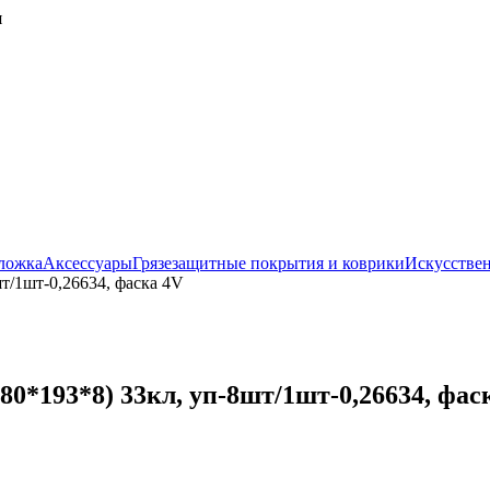
я
ложка
Аксессуары
Грязезащитные покрытия и коврики
Искусствен
т/1шт-0,26634, фаска 4V
0*193*8) 33кл, уп-8шт/1шт-0,26634, фас