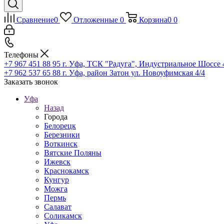
Сравнение
0
Отложенные
0
Корзина
0
0
Телефоны
+7 967 451 88 95
г. Уфа, ТСК "Радуга", Индустриальное Шоссе 44
+7 962 537 65 88
г. Уфа, район Затон ул. Новоуфимская 4/4
Заказать звонок
Уфа
Назад
Города
Белорецк
Березники
Воткинск
Вятские Поляны
Ижевск
Краснокамск
Кунгур
Можга
Пермь
Салават
Соликамск