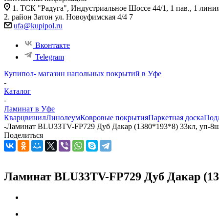
1. ТСК "Радуга", Индустриальное Шоссе 44/1, 1 пав., 1 лини
2. район Затон ул. Новоуфимская 4/4 7
ufa@kupipol.ru
Вконтакте
Telegram
Купипол- магазин напольных покрытий в Уфе
-
Каталог
-
Ламинат в Уфе
Кварцвинил
Линолеум
Ковровые покрытия
Паркетная доска
Под
-
Ламинат BLU33TV-FP729 Дуб Дакар (1380*193*8) 33кл, уп-8ш
Поделиться
Ламинат BLU33TV-FP729 Дуб Дакар (138