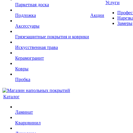
Услуги
Паркетная доска
Профес
Подложка
Акции
Нарезк
Замеры
Аксессуары
Грязезащитные покрытия и коврики
Искусственная трава
Керамогранит
Ковры
Пробка
Каталог
Ламинат
Кварцвинил