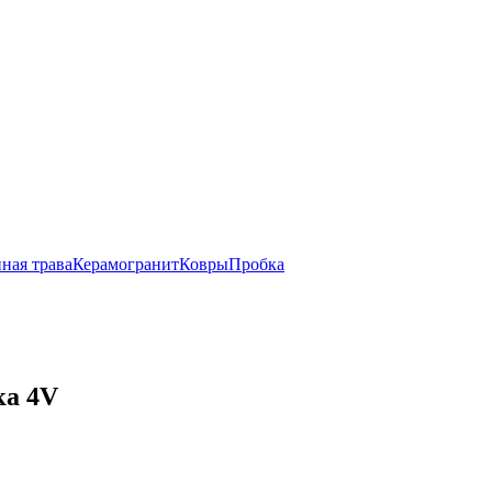
ная трава
Керамогранит
Ковры
Пробка
ка 4V