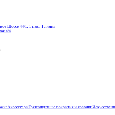
ное Шоссе 44/1, 1 пав., 1 линия
ая 4/4
я
ожка
Аксессуары
Грязезащитные покрытия и коврики
Искусственн