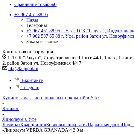
Сравнение товаров
0
+7 967 451 88 95
Назад
Телефоны
+7 967 451 88 95
г. Уфа, ТСК "Радуга", Индустриаль
+7 962 537 65 88
г. Уфа, район Затон ул. Новоуфимск
Заказать звонок
Контактная информация
1. ТСК "Радуга", Индустриальное Шоссе 44/1, 1 пав., 1 лини
2. район Затон ул. Новоуфимская 4/4 7
ufa@kupipol.ru
Вконтакте
Telegram
Купипол- магазин напольных покрытий в Уфе
-
Каталог
-
Линолеум в Уфе
Ламинат
Кварцвинил
Ковровые покрытия
Паркетная доска
Подл
-
Линолеум VERBA GRANADA 4 3,0 м