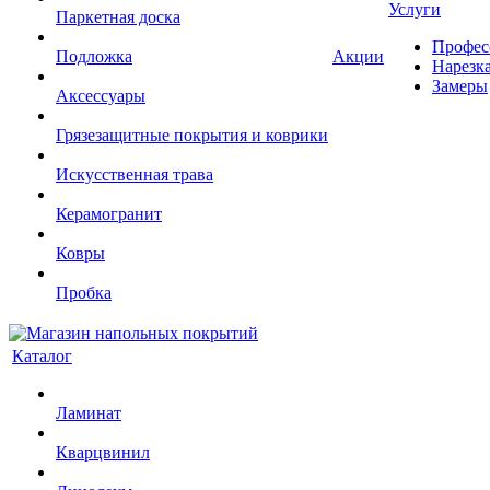
Услуги
Паркетная доска
Профес
Подложка
Акции
Нарезк
Замеры
Аксессуары
Грязезащитные покрытия и коврики
Искусственная трава
Керамогранит
Ковры
Пробка
Каталог
Ламинат
Кварцвинил