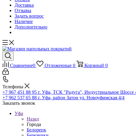
Доставка
Отзывы
Задать вопрос
Наличие
Дополнительно
Сравнение
0
Отложенные
0
Корзина
0
0
Телефоны
+7 967 451 88 95
г. Уфа, ТСК "Радуга", Индустриальное Шоссе 44
+7 962 537 65 88
г. Уфа, район Затон ул. Новоуфимская 4/4
Заказать звонок
Уфа
Назад
Города
Белорецк
Березники