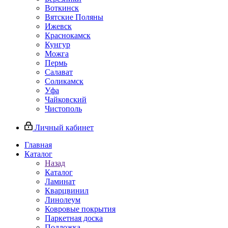
Воткинск
Вятские Поляны
Ижевск
Краснокамск
Кунгур
Можга
Пермь
Салават
Соликамск
Уфа
Чайковский
Чистополь
Личный кабинет
Главная
Каталог
Назад
Каталог
Ламинат
Кварцвинил
Линолеум
Ковровые покрытия
Паркетная доска
Подложка