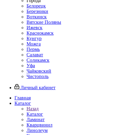
Города
Белорецк
Березники
Воткинск
Вятские Поляны
Ижевск
Краснокамск
Кунгур
Можга
Пермь
Салават
Соликамск
Уфа
Чайковский
Чистополь
Личный кабинет
Главная
Каталог
Назад
Каталог
Ламинат
Кварцвинил
Линолеум