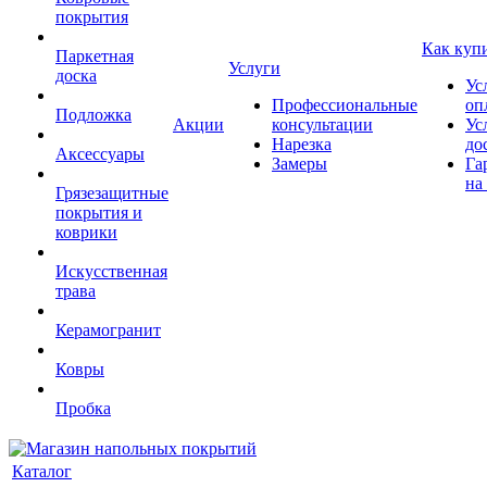
покрытия
Как куп
Паркетная
Услуги
доска
Ус
Профессиональные
оп
Подложка
Акции
консультации
Ус
Нарезка
до
Аксессуары
Замеры
Га
на
Грязезащитные
покрытия и
коврики
Искусственная
трава
Керамогранит
Ковры
Пробка
Каталог