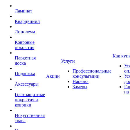
Ламинат
Кварцвинил
Линолеум
Ковровые
покрытия
Как куп
Паркетная
Услуги
доска
Ус
Профессиональные
оп
Подложка
Акции
консультации
Ус
Нарезка
до
Аксессуары
Замеры
Га
на
Грязезащитные
покрытия и
коврики
Искусственная
трава