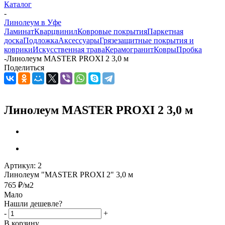
Каталог
-
Линолеум в Уфе
Ламинат
Кварцвинил
Ковровые покрытия
Паркетная
доска
Подложка
Аксессуары
Грязезащитные покрытия и
коврики
Искусственная трава
Керамогранит
Ковры
Пробка
-
Линолеум MASTER PROXI 2 3,0 м
Поделиться
Линолеум MASTER PROXI 2 3,0 м
Артикул:
2
Линолеум "MASTER PROXI 2" 3,0 м
765
₽
/м2
Мало
Нашли дешевле?
-
+
В корзину